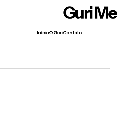
Guri M
Início
O Guri
Contato