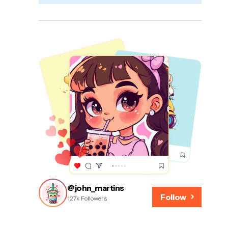
@john_martins
Follow
127k Followers