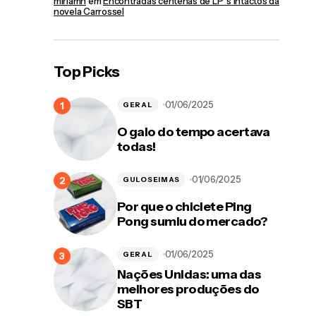
miriamn
em
Encontradas centenas de LP´s intactos da
novela Carrossel
Top Picks
01/06/2025
GERAL
O galo do tempo acertava
todas!
01/06/2025
GULOSEIMAS
Por que o chiclete Ping
Pong sumiu do mercado?
01/06/2025
GERAL
Nações Unidas: uma das
melhores produções do
SBT