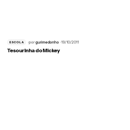
por
gurimedonho
19/10/2011
ESCOLA
Tesourinha do Mickey