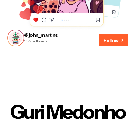
@john_martins
Follow
127k Followers
Guri Medonho