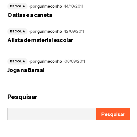
por
gurimedonho
14/10/2011
ESCOLA
O atlas e a caneta
por
gurimedonho
12/09/2011
ESCOLA
A lista de material escolar
por
gurimedonho
06/09/2011
ESCOLA
Joga na Barsa!
Pesquisar
Pesquisar