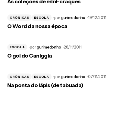
As coleções de mini-craques
por
gurimedonho
19/12/2011
CRÔNICAS
ESCOLA
O Word da nossa época
por
gurimedonho
28/11/2011
ESCOLA
O gol do Caniggia
por
gurimedonho
07/11/2011
CRÔNICAS
ESCOLA
Na ponta do lápis (de tabuada)