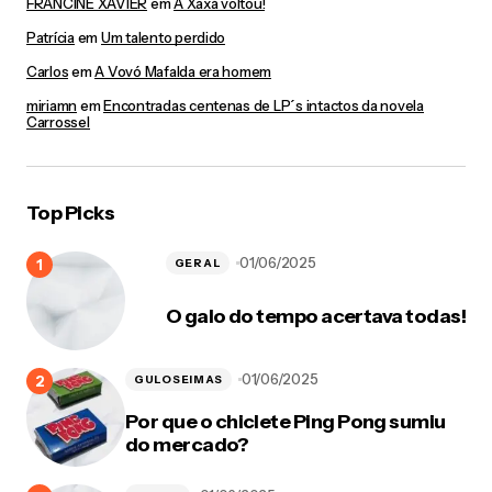
FRANCINE XAVIER
em
A Xaxá voltou!
Patrícia
em
Um talento perdido
Carlos
em
A Vovó Mafalda era homem
miriamn
em
Encontradas centenas de LP´s intactos da novela
Carrossel
Top Picks
01/06/2025
GERAL
O galo do tempo acertava todas!
01/06/2025
GULOSEIMAS
Por que o chiclete Ping Pong sumiu
do mercado?