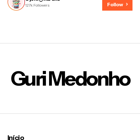
Follow
127k Followers
Guri Medonho
Início