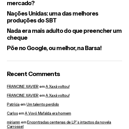
mercado?
Nações Unidas: uma das melhores
produções do SBT
Nada era mais adulto do que preencher um
cheque
Põe no Google, ou melhor, na Barsa!
Recent Comments
FRANCINE XAVIER
em
A Xaxá voltou!
FRANCINE XAVIER
em
A Xaxá voltou!
Patrícia
em
Um talento perdido
Carlos
em
A Vovó Mafalda era homem
miriamn
em
Encontradas centenas de LP´s intactos da novela
Carrossel