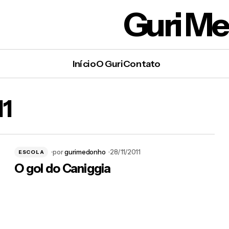
Guri M
Início
O Guri
Contato
1
por
gurimedonho
28/11/2011
ESCOLA
O gol do Caniggia