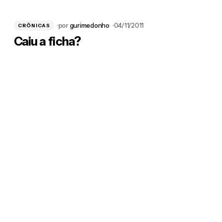
por
gurimedonho
04/11/2011
CRÔNICAS
Caiu a ficha?