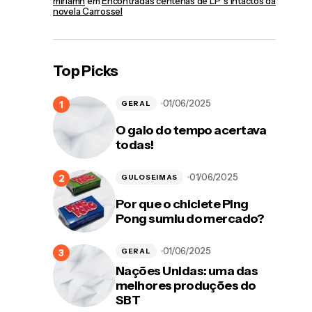
miriamn
em
Encontradas centenas de LP´s intactos da
novela Carrossel
Top Picks
01/06/2025
GERAL
O galo do tempo acertava
todas!
01/06/2025
GULOSEIMAS
Por que o chiclete Ping
Pong sumiu do mercado?
01/06/2025
GERAL
Nações Unidas: uma das
melhores produções do
SBT