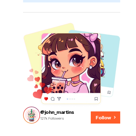
@john_martins
Follow
127k Followers