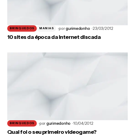
por
gurimedonho
23/03/2012
BRINQUEDOS
MANIAS
10 sites da época da Internet discada
por
gurimedonho
10/04/2012
BRINQUEDOS
Qual foi o seu primeiro videogame?