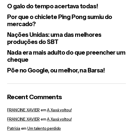
né? ainda mais brinquedos que a gente não cuida
O galo do tempo acertava todas!
direito qdo se é criança.;.. acotneceu comigo.. bj
Por que o chiclete Ping Pong sumiu do
Responder
mercado?
Nações Unidas: uma das melhores
Ana Paula
produções do SBT
21/03/2012 at 9:44 am
Eu tenho uma história com a galinha da Maggi… mas te
Nada era mais adulto do que preencher um
conto quando tomarmos mais uns 2 sucos do
cheque
Tropical…. ou umas cevas talvez….hahahahahaha
Põe no Google, ou melhor, na Barsa!
Responder
gurimedonho
Recent Comments
22/03/2012 at 12:50 am
fiquei curioso, paulinha.. demorô esse suco, quero o
FRANCINE XAVIER
em
A Xaxá voltou!
meu “beija-flor” hehehe bjao
FRANCINE XAVIER
em
A Xaxá voltou!
Responder
Patrícia
em
Um talento perdido