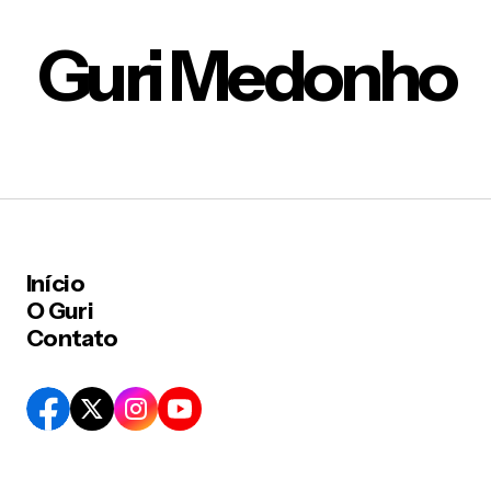
Guri Medonho
Início
O Guri
Contato