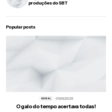
essa aí. Bjs
produções do SBT
Responder
gurimedonho
Popular posts
22/03/2012 at 12:52 am
Que legal, Patthy. E como é essa grande?
Igualzinha? mas é mais pra guardar as caixinhas do
que brinquedo, isso? bjao
Responder
Patthy
30/03/2012 at 5:44 pm
Isso mesmo, elas eram apenas p/ guardar as
caixinhas de caldos. Bjs
Responder
01/06/2025
GERAL
O galo do tempo acertava todas!
Fábio