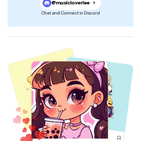
@musicloverlee
Claudia
Chat and Connect in Discord
29/03/2012 at 11:51 pm
Eu esperava a hora da “Dança da Galinha Azul” no “Viva
a Noite” para cantar e dançar junto. Adorava! Também
tinha essa galinha da foto, aliás acho que quem não
teve é porque não viveu na época!
Responder
O seu endereço de e-mail não será publicado.
Campos obrigatórios são marcados com
*
Name
*
E-mail
*