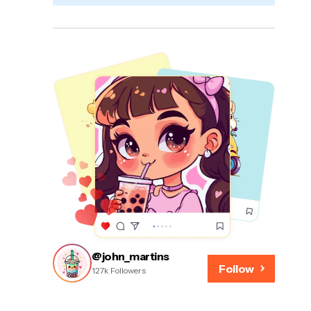
@john_martins
Follow
127k Followers