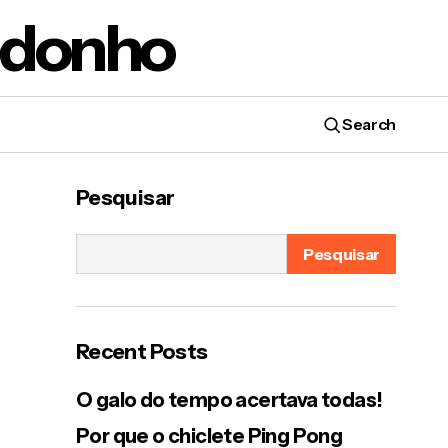
edonho
Search
A tecnologia do walkman
Pesquisar
Pesquisar
o
Recent Posts
O galo do tempo acertava todas!
Por que o chiclete Ping Pong