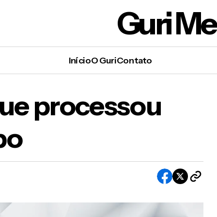
Guri M
Início
O Guri
Contato
que processou
O cinegrafista que processou Faustão e a Glob
bo