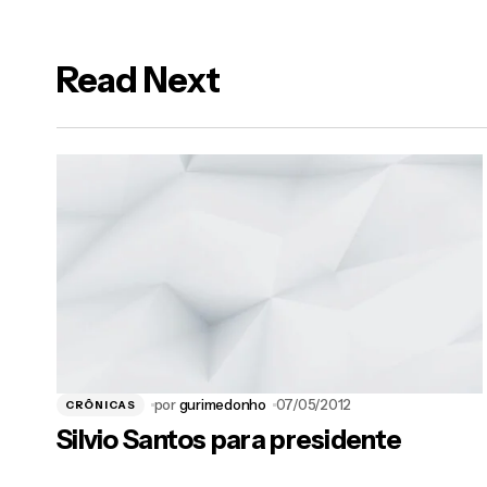
gurimedonho
23/04/2012 at 7:2
Read Next
Tens toda razão, Patthy. Não só na TV
tem o agravante por acabar sendo um
pouco e bater boca nos bastidores. b
Responder
Fabi
23/04/2012 at 3:29 pm
Sorte nossa! E viva a Tv a cabo que nos liv
Responder
gurimedonho
28/04/2012 at 3:18
E o futebol da tv a cabo depois do jogo
por
gurimedonho
07/05/2012
CRÔNICAS
Responder
Silvio Santos para presidente
DANI MATOS
24/04/2012 at 1:54 pm