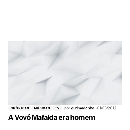
8 pm
 como em qualquer lugar é feio. Mas na TV
 péssimo exemplo. Dava para se conter um
js
ra desse mal…
 pm
 da tv aberta.. hehee
por
gurimedonho
01/06/2012
CRÔNICAS
MÚSICAS
TV
A Vovó Mafalda era homem