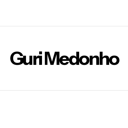
 ELE PEGA MUITO PESADO MESMO! ATÉ
 pm
Guri Medonho
 faustao
rofissional!
obo
29/04/2012 at 4:55 am