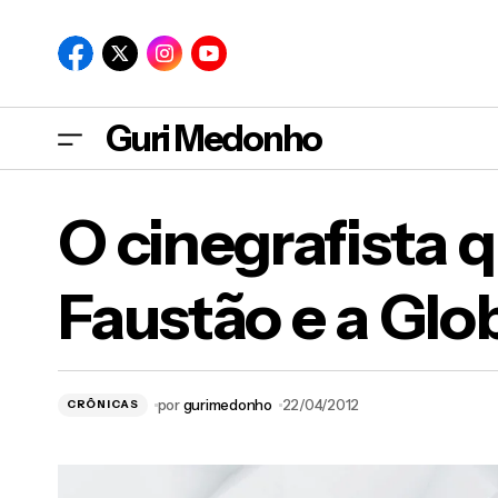
Guri Medonho
O cinegrafista 
Faustão e a Glo
Os óculos do Chaves
por
gurimedonho
22/04/2012
CRÔNICAS