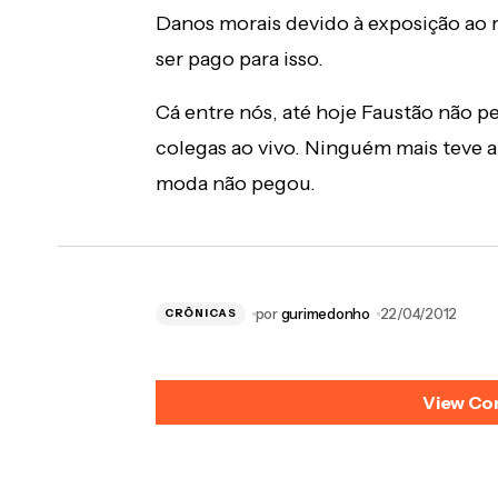
Danos morais devido à exposição ao ri
ser pago para isso.
Cá entre nós, até hoje Faustão não pe
colegas ao vivo. Ninguém mais teve 
moda não pegou.
por
gurimedonho
22/04/2012
CRÔNICAS
View Co
sérgio Luiz
22/04/2012 at 11:07 am
eu lembro desse cara.. também sempre achei