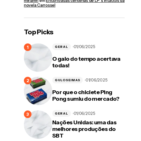
miriamn
em
Encontradas centenas de LP´s intactos da
novela Carrossel
Top Picks
01/06/2025
GERAL
O galo do tempo acertava
todas!
01/06/2025
GULOSEIMAS
Por que o chiclete Ping
Pong sumiu do mercado?
01/06/2025
GERAL
Nações Unidas: uma das
melhores produções do
SBT