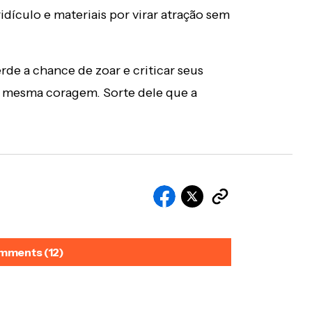
dículo e materiais por virar atração sem
rde a chance de zoar e criticar seus
a mesma coragem. Sorte dele que a
mments (12)
 que fosse tipo dele pra ficar diferente..