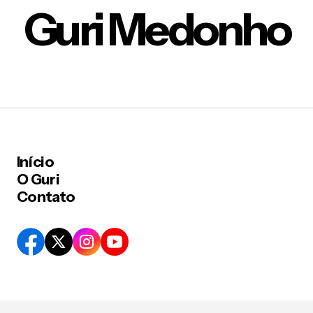
Guri Medonho
Início
O Guri
Contato