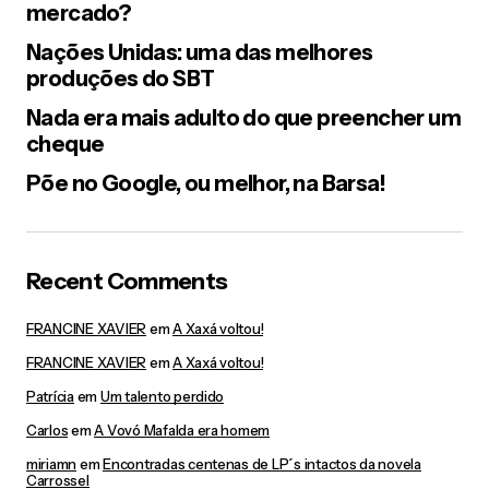
mercado?
Nações Unidas: uma das melhores
produções do SBT
Nada era mais adulto do que preencher um
cheque
Salvar meus dados neste navegador para a próxima vez que
Põe no Google, ou melhor, na Barsa!
eu comentar.
Post Comment
Recent Comments
FRANCINE XAVIER
em
A Xaxá voltou!
FRANCINE XAVIER
em
A Xaxá voltou!
Patrícia
em
Um talento perdido
Carlos
em
A Vovó Mafalda era homem
miriamn
em
Encontradas centenas de LP´s intactos da novela
Carrossel