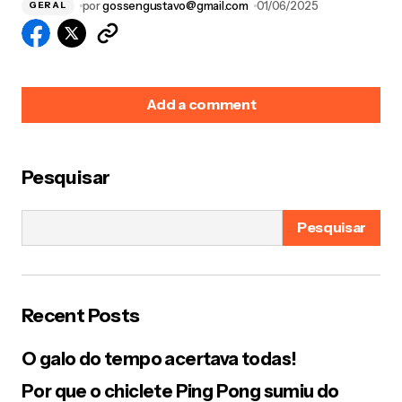
por
gossengustavo@gmail.com
01/06/2025
GERAL
Add a comment
Pesquisar
O seu endereço de e-mail não será publicado.
Campos obrigatórios são marcados com
*
Pesquisar
Name
*
Recent Posts
E-mail
*
O galo do tempo acertava todas!
Por que o chiclete Ping Pong sumiu do
Your Message
*