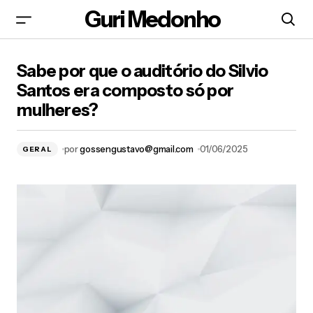
Guri Medonho
Sabe por que o auditório do Silvio Santos era
Sabe por que o auditório do Silvio
composto só por mulheres?
Santos era composto só por
mulheres?
por
gossengustavo@gmail.com
01/06/2025
GERAL