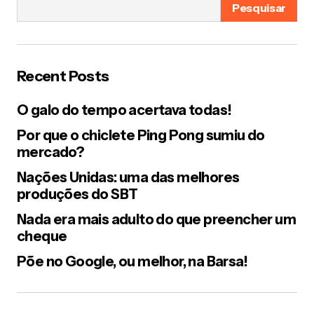
Pesquisar
Responder
gurimedonho
10/01/2012 at 9:27 pm
Recent Posts
Ó, mas um indício negativo.
O galo do tempo acertava todas!
Responder
Por que o chiclete Ping Pong sumiu do
Patthy
mercado?
08/01/2012 at 10:28 pm
Nações Unidas: uma das melhores
Oi Guri, confesso q nunca tive a menor curiosidade em
produções do SBT
ter essa maquininha. Sempre achei feia qdo via nas
lojas. Aos 9 anos até ganhei uma máquina de escrever
Nada era mais adulto do que preencher um
de verdade, da Olivetti, amarelinha e nela escrevia
cheque
vários textos. Tenho até hj mas nunca mais escrevi
Põe no Google, ou melhor, na Barsa!
nela. Bateu nostalgia agora. Bjs.
Responder