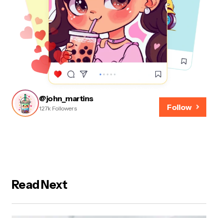
@john_martins
Follow
127k Followers
Read Next