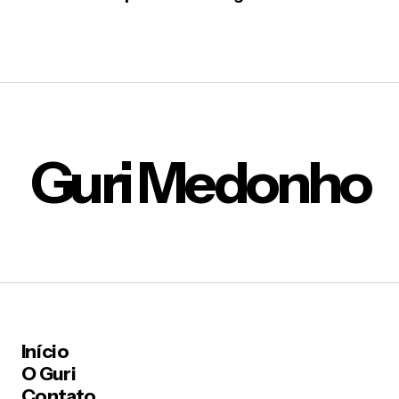
Guri Medonho
Início
O Guri
Contato