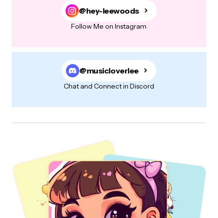
@hey-leewoods
Follow Me on Instagram
Your Message
*
@musicloverlee
Chat and Connect in Discord
Salvar meus dados neste navegador para a próxima vez que
eu comentar.
Post Comment