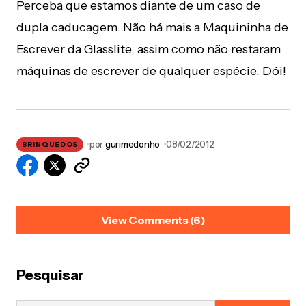
Perceba que estamos diante de um caso de
dupla caducagem. Não há mais a Maquininha de
Escrever da Glasslite, assim como não restaram
máquinas de escrever de qualquer espécie. Dói!
por
gurimedonho
08/02/2012
BRINQUEDOS
View Comments (6)
FABIANE
08/01/2012 at 10:25 pm
Pesquisar
NAO TIVE, MAS MINHA VIZINHA TINHA E NUNCA
CONSEGUIU FAZER FUNCIONAR HAHAHAHAHA