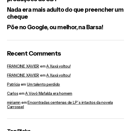
NAO PODE PARAR POR AQUI. A COPA 90 TAMBÉM
ME FAZ LEMBRAR OS COPÕES DA PEPSI!!!
Nada era mais adulto do que preencher um
cheque
Responder
Põe no Google, ou melhor, na Barsa!
gurimedonho
28/11/2011 at 9:59 pm
Com certeza, eram brancos de plástico, né? Pode
Recent Comments
deixar, Paloma, não esquecerei.
Responder
FRANCINE XAVIER
em
A Xaxá voltou!
FRANCINE XAVIER
em
A Xaxá voltou!
Elaine
Patrícia
em
Um talento perdido
28/11/2011 at 1:42 pm
Carlos
em
A Vovó Mafalda era homem
Já repararam nos calções dos jogadores daquela
época? Eram muiiiiiiitoooo curtos!!! Muito engraçado!
miriamn
em
Encontradas centenas de LP´s intactos da novela
Carrossel
Parabéns Gustavo, pela redação e pela profissão!
Responder