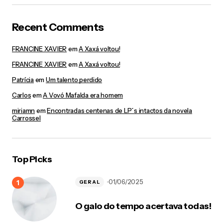
gurimedonho
Recent Comments
01/09/2011 at 3:06 pm
sério? hehehe que legal.. bjao
FRANCINE XAVIER
em
A Xaxá voltou!
FRANCINE XAVIER
em
A Xaxá voltou!
Responder
Patrícia
em
Um talento perdido
Patthy
Carlos
em
A Vovó Mafalda era homem
01/09/2011 at 9:49 pm
miriamn
em
Encontradas centenas de LP´s intactos da novela
Eu tinha o copinho do Didi e do Mussum. Q saudade!
Carrossel
Adorava beber refri e suco nesses copinhos. Tudo era
mto mais gostoso. Bjs p/ ti.
Responder
Top Picks
gurimedonho
01/06/2025
GERAL
02/09/2011 at 12:09 pm
O galo do tempo acertava todas!
É verdade, grande beijo!