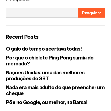
CARA, DE ONDE VOCÊ LEMBROU ESSA?
QUE MARAVILHA, ME EMOCIONEI AGORA.. EU
Pesquisar
TINHA ALGUNS, TAMBÉM NAO LEMBRO QUANTOS..
QUE SAUDADEEE!!!
Responder
Recent Posts
gurimedonho
O galo do tempo acertava todas!
01/09/2011 at 3:07 pm
Muito boa, né? Também me bateu uma saudade
Por que o chiclete Ping Pong sumiu do
forte.
mercado?
Responder
Nações Unidas: uma das melhores
produções do SBT
Ana Paula
Nada era mais adulto do que preencher um
01/09/2011 at 3:00 pm
cheque
Eu tinha vaááááários…. e eles amarelavam de tanto
uso….hehehehe….bjo Gossen!
Põe no Google, ou melhor, na Barsa!
Responder