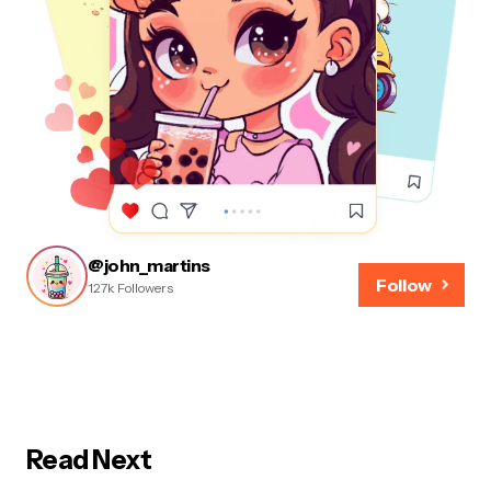
@john_martins
Follow
127k Followers
Read Next