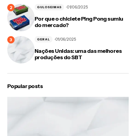
Responder
01/06/2025
GULOSEIMAS
Val
Por que o chiclete Ping Pong sumiu
02/09/2011 at 1:18 am
do mercado?
Eu tinha vááários… e um óculos do chaves também!
hehehe
01/06/2025
GERAL
Responder
Nações Unidas: uma das melhores
produções do SBT
gurimedonho
02/09/2011 at 12:09 pm
Issso, bem lemrado!!! o óculos do chaves era
Popular posts
demais, vou procurar aqui!
Responder
16 imagens históricas da carreira dos Trapalhões | Guri
Medonho
21/03/2012 at 12:29 am
[…] E os copos dos Trapalhões? Você teve? Então,
clique aqui para rever. […]