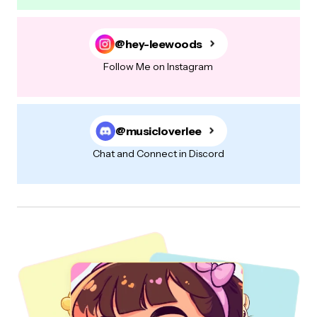
E-mail
*
@hey-leewoods
Follow Me on Instagram
Your Message
*
@musicloverlee
Chat and Connect in Discord
Salvar meus dados neste navegador para a próxima vez que
eu comentar.
Post Comment