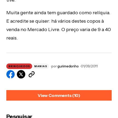
tive.
Muita gente ainda tem guardado como relíquia.
E acredite se quiser: há vários destes copos à
venda no Mercado Livre. O preço varia de 9 a 40
reais.
por
gurimedonho
01/09/2011
BRINQUEDOS
MANIAS
View Comments (10)
JONATAN PIRES
01/09/2011 at 2:56 pm
Pesquisar